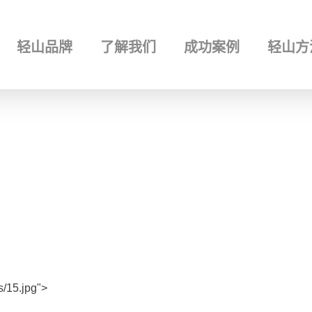
NTBRAND 轻山设计
nd 轻山设计 – 轻山品牌设计顾问 | 品牌故事 | 品牌价值 | 品牌形象 | 品牌战略 |
hijiazhuang Brand Company
轻山品牌
了解我们
成功案例
轻山方
s/15.jpg">