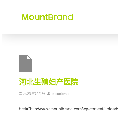
MOU
MountBra
司 | Hebei S
河北生殖妇产医院
2023年4月9日
mountbrand
href="http://www.mountbrand.com/wp-content/upload