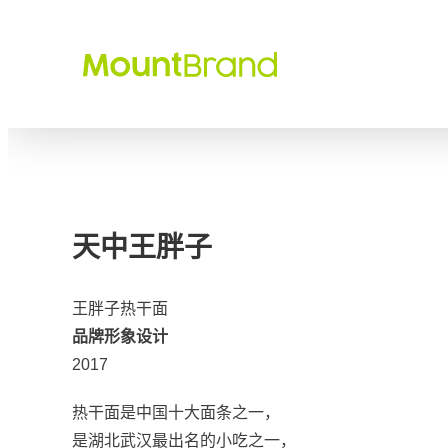
MOU
MountBra
司 | Hebei S
天中王胖子
王胖子热干面
品牌形象设计
2017
热干面是中国十大面条之一，
是湖北武汉最出名的小吃之一，