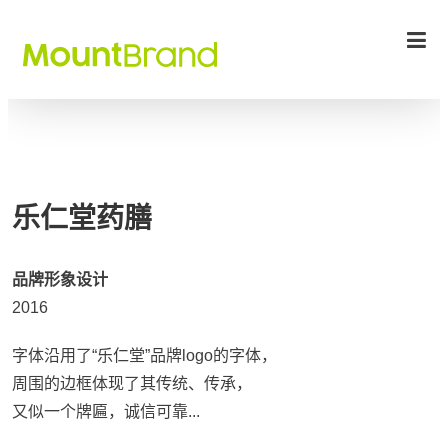
MOUNTBR
MountBrand 轻山设计
轻山设计
– 轻山品牌设计顾问 |
品牌故事 | 品牌价值 |
品牌形象 | 品牌战略 |
品牌设计 | 品牌传播 |
品牌空间 | 视觉识别 |
平面设计 | 河北石家
庄品牌设计公司 |
乐仁堂药膳
Hebei Shijiazhuang
Brand Company
品牌形象设计
2016
字体沿用了“乐仁堂”品牌logo的字体，
周围的边框体现了其传统、传承，
又似一个牌匾，诚信可靠...